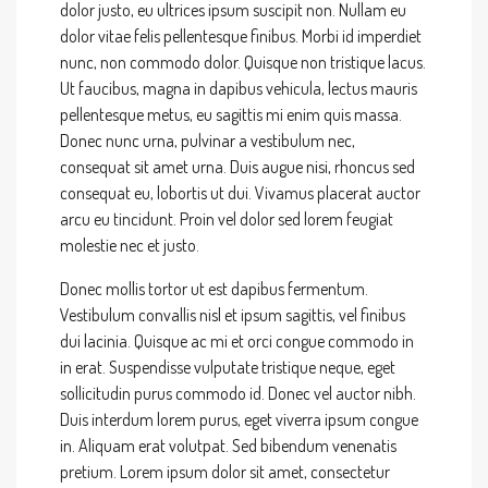
dolor justo, eu ultrices ipsum suscipit non. Nullam eu
dolor vitae felis pellentesque finibus. Morbi id imperdiet
nunc, non commodo dolor. Quisque non tristique lacus.
Ut faucibus, magna in dapibus vehicula, lectus mauris
pellentesque metus, eu sagittis mi enim quis massa.
Donec nunc urna, pulvinar a vestibulum nec,
consequat sit amet urna. Duis augue nisi, rhoncus sed
consequat eu, lobortis ut dui. Vivamus placerat auctor
arcu eu tincidunt. Proin vel dolor sed lorem feugiat
molestie nec et justo.
Donec mollis tortor ut est dapibus fermentum.
Vestibulum convallis nisl et ipsum sagittis, vel finibus
dui lacinia. Quisque ac mi et orci congue commodo in
in erat. Suspendisse vulputate tristique neque, eget
sollicitudin purus commodo id. Donec vel auctor nibh.
Duis interdum lorem purus, eget viverra ipsum congue
in. Aliquam erat volutpat. Sed bibendum venenatis
pretium. Lorem ipsum dolor sit amet, consectetur