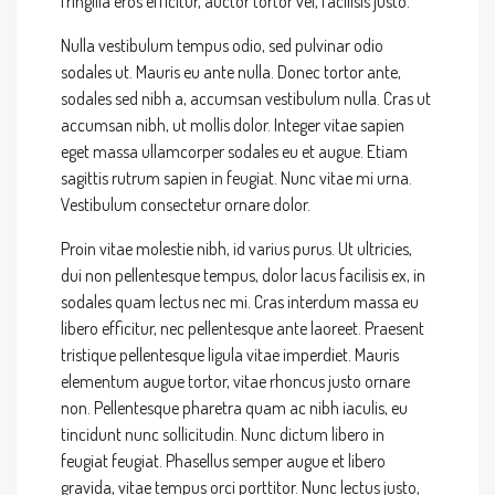
fringilla eros efficitur, auctor tortor vel, facilisis justo.
Nulla vestibulum tempus odio, sed pulvinar odio
sodales ut. Mauris eu ante nulla. Donec tortor ante,
sodales sed nibh a, accumsan vestibulum nulla. Cras ut
accumsan nibh, ut mollis dolor. Integer vitae sapien
eget massa ullamcorper sodales eu et augue. Etiam
sagittis rutrum sapien in feugiat. Nunc vitae mi urna.
Vestibulum consectetur ornare dolor.
Proin vitae molestie nibh, id varius purus. Ut ultricies,
dui non pellentesque tempus, dolor lacus facilisis ex, in
sodales quam lectus nec mi. Cras interdum massa eu
libero efficitur, nec pellentesque ante laoreet. Praesent
tristique pellentesque ligula vitae imperdiet. Mauris
elementum augue tortor, vitae rhoncus justo ornare
non. Pellentesque pharetra quam ac nibh iaculis, eu
tincidunt nunc sollicitudin. Nunc dictum libero in
feugiat feugiat. Phasellus semper augue et libero
gravida, vitae tempus orci porttitor. Nunc lectus justo,