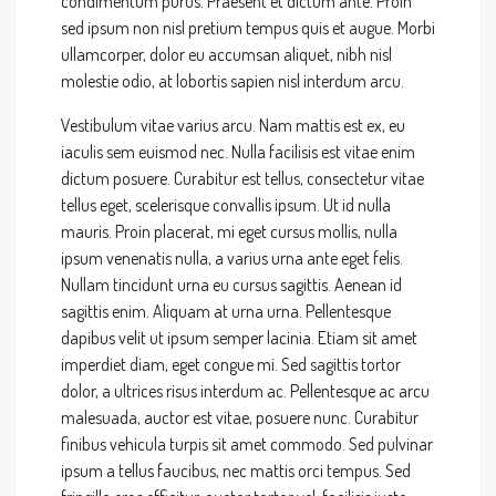
condimentum purus. Praesent et dictum ante. Proin
sed ipsum non nisl pretium tempus quis et augue. Morbi
ullamcorper, dolor eu accumsan aliquet, nibh nisl
molestie odio, at lobortis sapien nisl interdum arcu.
Vestibulum vitae varius arcu. Nam mattis est ex, eu
iaculis sem euismod nec. Nulla facilisis est vitae enim
dictum posuere. Curabitur est tellus, consectetur vitae
tellus eget, scelerisque convallis ipsum. Ut id nulla
mauris. Proin placerat, mi eget cursus mollis, nulla
ipsum venenatis nulla, a varius urna ante eget felis.
Nullam tincidunt urna eu cursus sagittis. Aenean id
sagittis enim. Aliquam at urna urna. Pellentesque
dapibus velit ut ipsum semper lacinia. Etiam sit amet
imperdiet diam, eget congue mi. Sed sagittis tortor
dolor, a ultrices risus interdum ac. Pellentesque ac arcu
malesuada, auctor est vitae, posuere nunc. Curabitur
finibus vehicula turpis sit amet commodo. Sed pulvinar
ipsum a tellus faucibus, nec mattis orci tempus. Sed