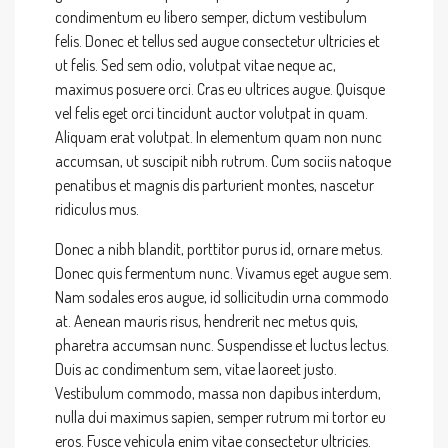
condimentum eu libero semper, dictum vestibulum
felis. Donec et tellus sed augue consectetur ultricies et
ut felis. Sed sem odio, volutpat vitae neque ac,
maximus posuere orci. Cras eu ultrices augue. Quisque
vel felis eget orci tincidunt auctor volutpat in quam.
Aliquam erat volutpat. In elementum quam non nunc
accumsan, ut suscipit nibh rutrum. Cum sociis natoque
penatibus et magnis dis parturient montes, nascetur
ridiculus mus.
Donec a nibh blandit, porttitor purus id, ornare metus.
Donec quis fermentum nunc. Vivamus eget augue sem.
Nam sodales eros augue, id sollicitudin urna commodo
at. Aenean mauris risus, hendrerit nec metus quis,
pharetra accumsan nunc. Suspendisse et luctus lectus.
Duis ac condimentum sem, vitae laoreet justo.
Vestibulum commodo, massa non dapibus interdum,
nulla dui maximus sapien, semper rutrum mi tortor eu
eros. Fusce vehicula enim vitae consectetur ultricies.