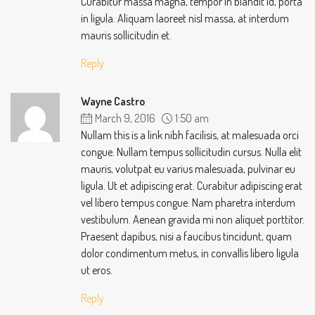
Curabitur massa magna, tempor in blandit id, porta
in ligula. Aliquam laoreet nisl massa, at interdum
mauris sollicitudin et.
Reply
Wayne Castro
March 9, 2016
1:50 am
Nullam this is a link nibh facilisis, at malesuada orci
congue. Nullam tempus sollicitudin cursus. Nulla elit
mauris, volutpat eu varius malesuada, pulvinar eu
ligula. Ut et adipiscing erat. Curabitur adipiscing erat
vel libero tempus congue. Nam pharetra interdum
vestibulum. Aenean gravida mi non aliquet porttitor.
Praesent dapibus, nisi a faucibus tincidunt, quam
dolor condimentum metus, in convallis libero ligula
ut eros.
Reply