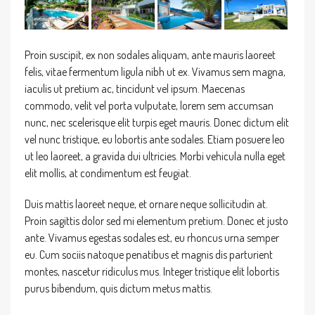
Proin suscipit, ex non sodales aliquam, ante mauris laoreet
felis, vitae fermentum ligula nibh ut ex. Vivamus sem magna,
iaculis ut pretium ac, tincidunt vel ipsum. Maecenas
commodo, velit vel porta vulputate, lorem sem accumsan
nunc, nec scelerisque elit turpis eget mauris. Donec dictum elit
vel nunc tristique, eu lobortis ante sodales. Etiam posuere leo
ut leo laoreet, a gravida dui ultricies. Morbi vehicula nulla eget
elit mollis, at condimentum est feugiat.
Duis mattis laoreet neque, et ornare neque sollicitudin at.
Proin sagittis dolor sed mi elementum pretium. Donec et justo
ante. Vivamus egestas sodales est, eu rhoncus urna semper
eu. Cum sociis natoque penatibus et magnis dis parturient
montes, nascetur ridiculus mus. Integer tristique elit lobortis
purus bibendum, quis dictum metus mattis.