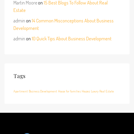
Martin Moore
on
15 Best Blogs To Follow About Real
Estate
admin
on
14 Common Misconceptions About Business
Development
admin
on
10 Quick Tips About Business Development
Tags
Apartment
Business Development
House for families
Houzez
Luxury
Real Estate