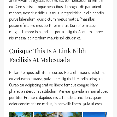
ante. Vivamus egestas sodales est, eu rhoncus urna semper
eu. Cum sociis natoque penatibus et magnis dis parturient
montes, nascetur ridiculus mus. Integer tristique elit lobortis
purus bibendum, quis dictum metus mattis. Phasellus
posuere felis sed eros porttitor mattis. Curabitur massa
magna, tempor in blandit id, porta in ligula. Aliquam laoreet
nisl massa, at interdum mauris sollicitudin et.
Quisque This Is A Link Nibh
Facilisis At Malesuada
Nullam tempus sollicitudin cursus. Nulla elit mauris, volutpat
eu varius malesuada, pulvinar eu ligula. Ut et adipiscing erat.
Curabitur adipiscing erat vel libero tempus congue. Nam
pharetra interdum vestibulum. Aenean gravida mi non aliquet
porttitor. Praesent dapibus, nisi a faucibus tincidunt, quam
dolor condimentum metus, in convallis libero ligula ut eros.